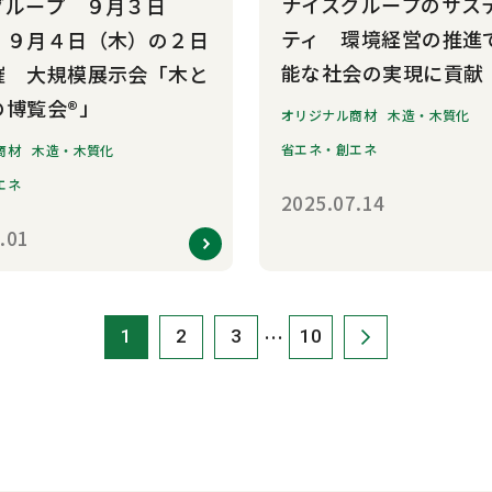
ナイスグループのサス
グループ ９月３日
ティ 環境経営の推進
・９月４日（木）の２日
能な社会の実現に貢献
催 大規模展示会「木と
の博覧会®」
オリジナル商材
木造・木質化
省エネ・創エネ
商材
木造・木質化
エネ
2025.07.14
.01
…
1
2
3
10