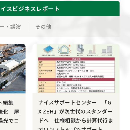
ナイス
ビジネスレポート
ー・講演
その他
ナイスサポートセンター 「G
ト編集
X ZEH」が次世代のスタンダー
騰化 屋
ドへ 仕様相談から計算代行ま
陽光でコ
でワンストップでサポート