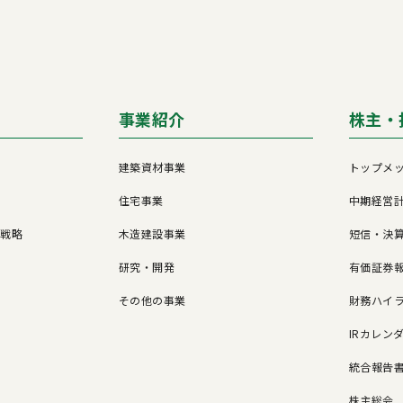
事業紹介
株主・
建築資材事業
トップメ
住宅事業
中期経営
営戦略
木造建設事業
短信・決
研究・開発
有価証券報
その他の事業
財務ハイ
IRカレン
統合報告
株主総会