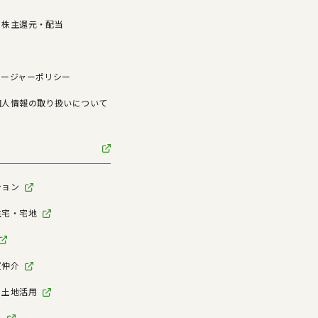
/ 株主還元・配当
ロージャーポリシー
個人情報の取り扱いについて
ション
住宅・宅地
買仲介
・土地活用
ム