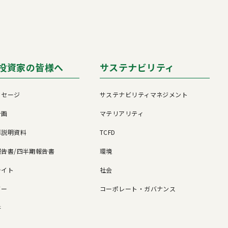
投資家の皆様へ
サステナビリティ
ッセージ
サステナビリティマネジメント
計画
マテリアリティ
算説明資料
TCFD
告書/四半期報告書
環境
ライト
社会
ダー
コーポレート・ガバナンス
書