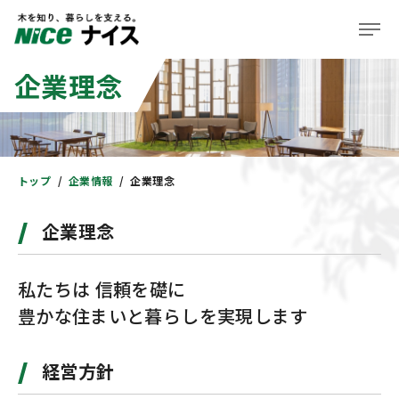
企業理念
企業情報
事業紹介
株主・投資家の皆様へ
トップ
企業情報
企業理念
サステナビリティ
企業理念
ニュース＆レポート
私たちは 信頼を礎に
採用情報
豊かな住まいと暮らしを実現します
住まい
経営方針