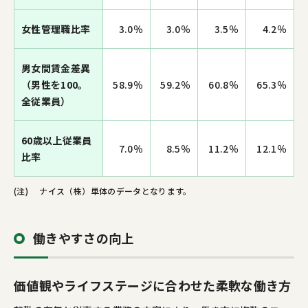
女性管理職比率
3.0％
3.0％
3.5％
4.2％
男女間賃金差異
（男性を100。
58.9％
59.2％
60.8％
65.3％
全従業員）
60歳以上従業員
7.0％
8.5％
11.2％
12.1％
比率
(注)
ナイス（株）単体のデータとなります。
働きやすさの向上
価値観やライフステージに合わせた柔軟な働き方