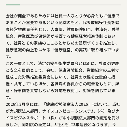
会社が健全であるためには社員一人ひとりが心身ともに健康で
あることが重要であるという認識のもと、代表取締役社長を健
康経営推進責任者とし、人事部、健康保険組合、共済会、労働
組合、産業医及び保健師が参画する健康経営推進体制におい
て、社員とその家族のこころとからだの健康づくりを推進し、
健康意識の向上をはかる「健康経営」の実践に取り組んでいま
す。
この一環として、法定の安全衛生委員会とは別に、社員の健康
と安全を目的として、会社、健康保険組合、労働組合の三者で
組成した労務推進委員会において、社員の状態を定量的に把
握・共有しているほか、各職場の委員からの報告をもとに、課
題・好事例を共有しながら対応を検討し、対策を講じていま
す。
2026年3月期には、「健康経営優良法人2026」において、当社
が大規模法人部門、ナイスコンピュータシステム（株）及びナ
イスビジネスサポート（株）が中小規模法人部門の認定を受け
ました。同制度の認定は、3社ともに3年連続となります。今