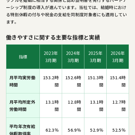
ップルを婚姻に相当する関係と認め証明書を発行するパートナ
ーシップ制度の導入が進んでいます。当社では、結婚時におけ
る特別休暇の付与や祝金の支給を同制度対象者にも適用してい
ます。
働きやすさに関する主要な指標と実績
2023年
2024年
2025年
2026年
指標
3月期
3月期
3月期
3月期
月平均実労働
153.2時
152.6時
151.3時
151.4時
時間
間
間
間
間
月平均所定外
13.1時
12.8時
13.1時
12.7時
労働時間
間
間
間
間
平均年次有給
62.3％
56.9％
52.9％
52.5％
休暇取得率