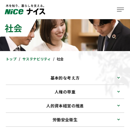
社会
企業情報
事業紹介
株主・投資家の皆様へ
トップ
サステナビリティ
社会
サステナビリティ
基本的な考え方
ニュース＆レポート
人権の尊重
採用情報
人的資本経営の推進
住まい
労働安全衛生