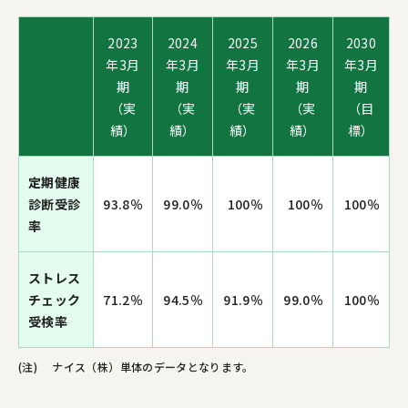
2023
2024
2025
2026
2030
年3月
年3月
年3月
年3月
年3月
期
期
期
期
期
（実
（実
（実
（実
（目
績）
績）
績）
績）
標）
定期健康
診断受診
93.8％
99.0％
100％
100％
100％
率
ストレス
チェック
71.2％
94.5％
91.9％
99.0％
100％
受検率
(注)
ナイス（株）単体のデータとなります。