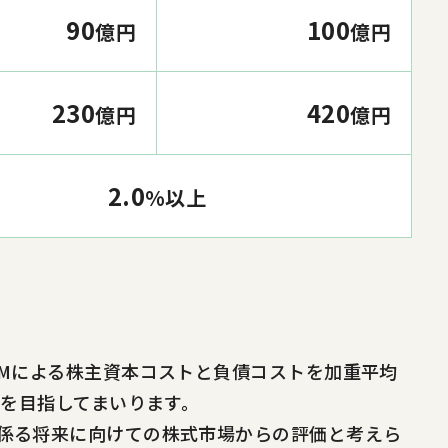
90
100
億円
億円
230
420
億円
億円
2.0
%以上
APMによる株主資本コストと負債コストを加重平均
現を目指してまいります。
に係る将来に向けての株式市場からの評価と考えら