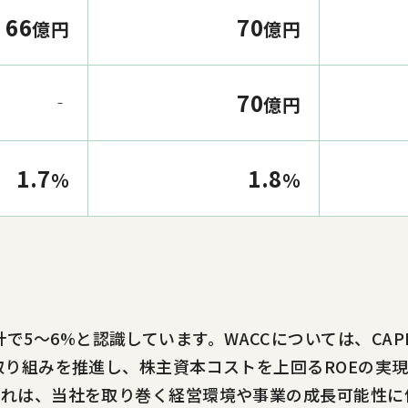
66
70
億円
億円
70
‐
億円
1.7
1.8
％
％
計で5～6%と認識しています。WACCについては、C
への取り組みを推進し、株主資本コストを上回るROEの実
す。これは、当社を取り巻く経営環境や事業の成長可能性