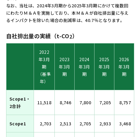
なお、当社は、2024年3月期から2025年3月期にかけて複数回
にわたりＭ＆Ａを実施しており、本Ｍ＆Ａが自社排出量に与え
るインパクトを除いた場合の削減率は、40.7％となります。
自社排出量の実績（t-CO
）
2
2022
年3月
2023
2024
2025
2026
期
年3月
年3月
年3月
年3月
（基準
期
期
期
期
年）
Scope1・
11,518
8,746
7,800
7,205
8,757
2合計
Scope1
2,703
2,513
2,705
2,933
3,468