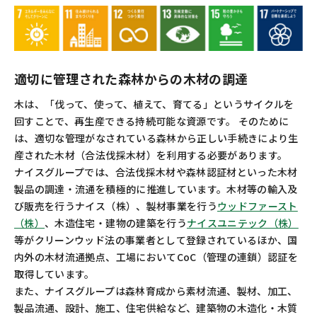
適切に管理された森林からの木材の調達
木は、「伐って、使って、植えて、育てる」というサイクルを
回すことで、再生産できる持続可能な資源です。 そのために
は、適切な管理がなされている森林から正しい手続きにより生
産された木材（合法伐採木材）を利用する必要があります。
ナイスグループでは、合法伐採木材や森林認証材といった木材
製品の調達・流通を積極的に推進しています。木材等の輸入及
び販売を行うナイス（株）、製材事業を行う
ウッドファースト
（株）
、木造住宅・建物の建築を行う
ナイスユニテック（株）
等がクリーンウッド法の事業者として登録されているほか、国
内外の木材流通拠点、工場においてCoC（管理の連鎖）認証を
取得しています。
また、ナイスグループは森林育成から素材流通、製材、加工、
製品流通、設計、施工、住宅供給など、建築物の木造化・木質