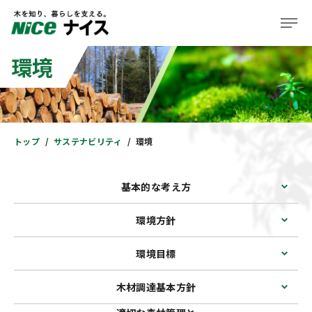
環境
企業情報
事業紹介
株主・投資家の皆様へ
トップ
サステナビリティ
環境
サステナビリティ
基本的な考え方
ニュース＆レポート
環境方針
採用情報
環境目標
住まい
木材調達基本方針