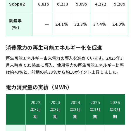
Scope2
8,815
6,233
5,095
4,272
5,289
削減率
ー
24.1％
32.3％
37.4％
24.0％
（％）
消費電力の再生可能エネルギー化を促進
再生可能エネルギー由来電力の導入を進めています。2025年3
月末時点で35拠点に導入、使用電力の再生可能エネルギー比率
は約43％と、前期の約33％から約10ポイント上昇しました。
電力消費量の実績（MWh）
2022
2023
2024
2025
2026
年3月
年3月
年3月
年3月
年3月
期
期
期
期
期