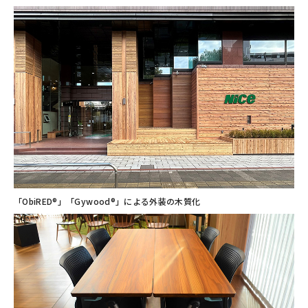
「ObiRED®」「Gywood®」による外装の木質化