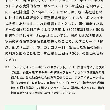
また、2030年目標として、「ソーシャル・カーボン・ベネフィ
ットによる実質的なカーボンニュートラルの達成」を掲げまし
た。自社排出量（Scope1・２）については、既に当社社有林
における森林吸収量との調整後排出量としてはカーボンマイナ
ス状態にあります。これを継続するとともに、再生可能エネル
ギーの積極的な利用等により基準年比（2022年3月期比）50％
削減を目指します。Scope3については、国産木材の利用拡大
や供給する住宅の高性能化を進めることで、カテゴリー４「輸
送、配送（上流）」や、カテゴリー11「販売した製品の使用」
の削減を図るとともに、排出量を上回る「SCB」の創出を目指
します。
※1
「ソーシャル・カーボン・ベネフィット」とは、国産木材による炭素
貯蔵量、再生可能エネルギーの供給及び普及によるCO2削減量などを
統合した、当社独自の社会的貢献指標のこと。サプライチェーン排出
量（Scope 3）と比較し、当社のネットポジティブ（社会への純増価
値）を測る基準として用いています。なお、算出に当たっては、政府
機関等が公開する係数に基づき算定しています。