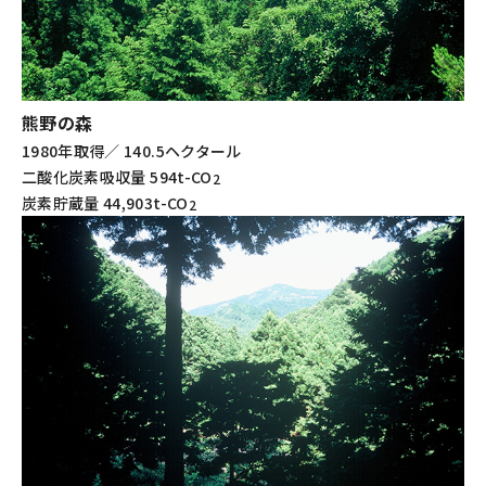
熊野の森
1980年取得／ 140.5ヘクタール
二酸化炭素吸収量 594t-CO
2
炭素貯蔵量 44,903t-CO
2