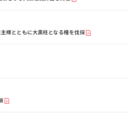
施主様とともに大黒柱となる檜を伐採
版