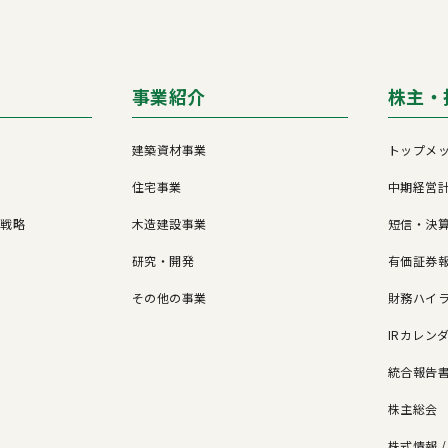
事業紹介
株主・
建築資材事業
トップメ
住宅事業
中期経営
営戦略
木造建設事業
短信・決
研究・開発
有価証券報
その他の事業
財務ハイ
IRカレン
統合報告
株主総会
株式情報 