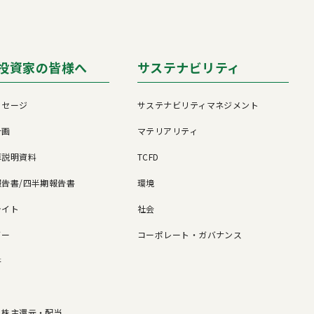
投資家の皆様へ
サステナビリティ
ッセージ
サステナビリティマネジメント
計画
マテリアリティ
算説明資料
TCFD
告書/四半期報告書
環境
ライト
社会
ダー
コーポレート・ガバナンス
書
/ 株主還元・配当