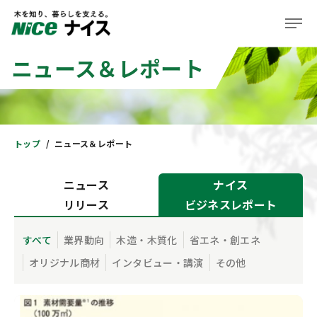
ニュース＆レポート
企業情報
事業紹介
株主・投資家の皆様へ
トップ
ニュース＆レポート
サステナビリティ
ニュース
ナイス
リリース
ビジネスレポート
ニュース＆レポート
採用情報
すべて
業界動向
木造・木質化
省エネ・創エネ
オリジナル商材
インタビュー・講演
その他
住まい