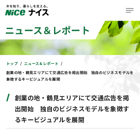
ニュース＆レポート
企業情報
事業紹介
株主・投資家の皆様へ
トップ
ニュース＆レポート
創業の地・鶴見エリアにて交通広告を掲出開始 独自のビジネスモデルを
サステナビリティ
象徴するキービジュアルを展開
ニュース＆レポート
創業の地・鶴見エリアにて交通広告を掲
採用情報
出開始 独自のビジネスモデルを象徴す
るキービジュアルを展開
住まい