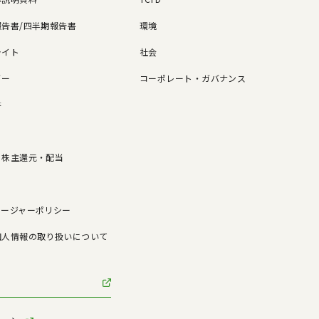
告書/四半期報告書
環境
ライト
社会
ダー
コーポレート・ガバナンス
書
/ 株主還元・配当
ロージャーポリシー
個人情報の取り扱いについて