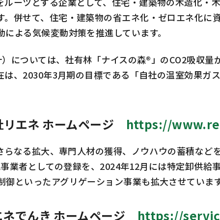
ルーツとする企業として、住宅・建築物の木造化・木
す。併せて、住宅・建築物の省エネ化・ゼロエネ化に
動による気候変動対策を推進しています。
）については、社有林「ナイスの森®」のCO2吸収量が
、2030年3月期の目標である「自社の温室効果ガス排
。
社リエネ ホームページ
https://www.re
さらなる拡大、専門人材の獲得、ノウハウの蓄積などを
気事業者としての登録を、2024年12月には特定卸供
制御といったアグリゲーション事業も拡大させていま
エネでんき ホームページ
https://servi