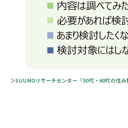
＞SUUMO
リサーチセンター『
50
代・
60
代の住み