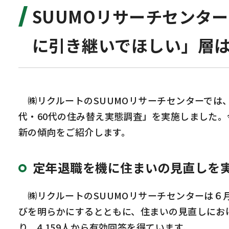
SUUMOリサーチセンタ
に引き継いでほしい」層
㈱リクルートの
SUUMO
リサーチセンターでは
代・
60
代の住み替え実態調査」を実施しました。
新の傾向をご紹介します。
定年退職を機に住まいの見直しを
㈱リクルートの
SUUMO
リサーチセンターは６
びを明らかにするとともに、住まいの見直しにお
り、
4,159
人から有効回答を得ています。