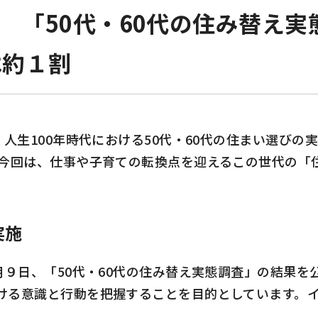
ー 「50代・60代の住み替え
は約１割
、人生
100
年時代における
50
代・
60
代の住まい選びの
今回は、仕事や子育ての転換点を迎えるこの世代の「
実施
月９日、「
50
代・
60
代の住み替え実態調査」の結果を
ける意識と行動を把握することを目的としています。