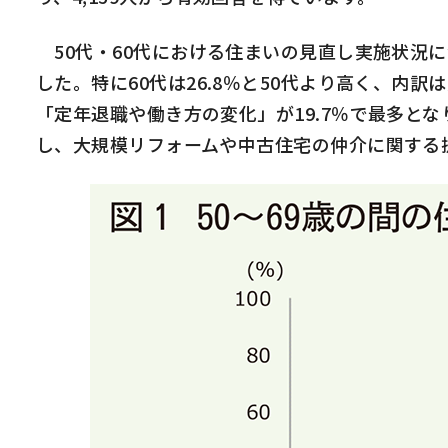
50
代・
60
代における住まいの見直し実施状況に
した。特に
60
代は
26.8
％と
50
代より高く、内訳は
「定年退職や働き方の変化」が
19.7
％で最多とな
し、大規模リフォームや中古住宅の仲介に関する