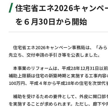
住宅省エネ2026キャン
を６月30日から開始
住宅省エネ
2026
キャンペーン事務局は、「みら
先立ち、交付申請の手引き等を公表しました。
本事業のリフォームは、平成
28
年
12
月
31
日以
補助上限額は住宅の新築時期と実施する工事内容
100
万円、平成４年から平成
28
年の住宅を次世代
補助を受けるための要件として、外皮に開口部を
を実施することが求められます。ただし、廊下や