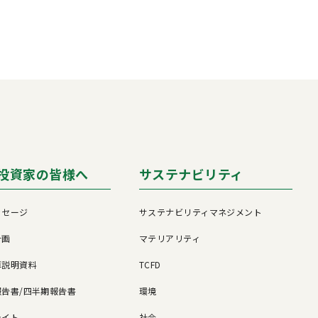
投資家の皆様へ
サステナビリティ
ッセージ
サステナビリティマネジメント
計画
マテリアリティ
算説明資料
TCFD
告書/四半期報告書
環境
ライト
社会