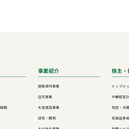
事業紹介
株主・
建築資材事業
トップメ
住宅事業
中期経営
営戦略
木造建設事業
短信・決
研究・開発
有価証券報
その他の事業
財務ハイ