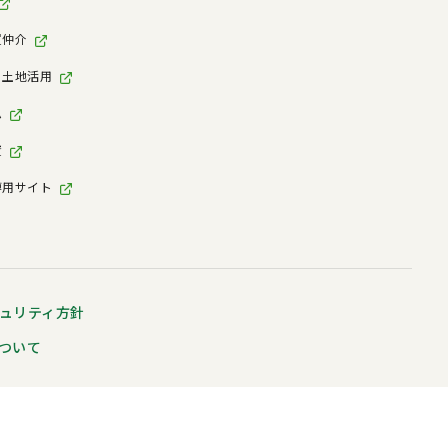
買仲介
・土地活用
ム
資
専用サイト
ュリティ方針
ついて