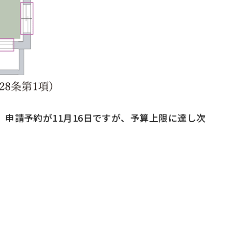
、申請予約が
11
月
16
日ですが、予算上限に達し次