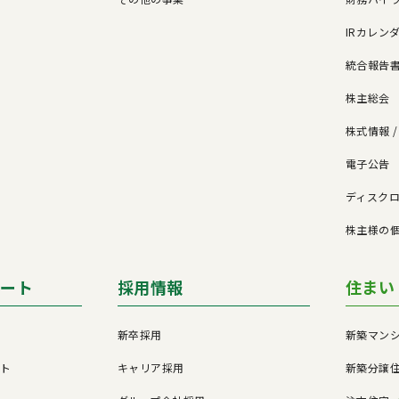
IRカレン
統合報告
株主総会
株式情報 
電子公告
ド
ディスク
株主様の
ポート
採用情報
住まい
新卒採用
新築マン
ート
キャリア採用
新築分譲