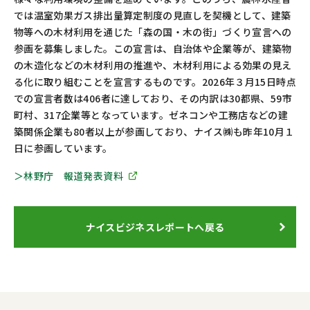
では温室効果ガス排出量算定制度の見直しを契機として、建築
物等への木材利用を通じた「森の国・木の街」づくり宣言への
参画を募集しました。この宣言は、自治体や企業等が、建築物
の木造化などの木材利用の推進や、木材利用による効果の見え
る化に取り組むことを宣言するものです。
2026
年３月
15
日時点
での宣言者数は
406
者に達しており、その内訳は
30
都県、
59
市
町村、
317
企業等となっています。ゼネコンや工務店などの建
築関係企業も
80
者以上が参画しており、ナイス㈱も昨年
10
月１
日に参画しています。
＞林野庁 報道発表資料
ナイスビジネスレポートへ戻る