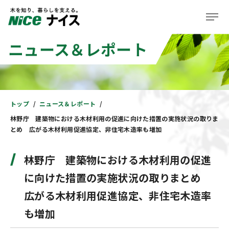
ニュース＆レポート
企業情報
事業紹介
株主・投資家の皆様へ
トップ
ニュース＆レポート
林野庁 建築物における木材利用の促進に向けた措置の実施状況の取りま
サステナビリティ
とめ 広がる木材利用促進協定、非住宅木造率も増加
ニュース＆レポート
林野庁 建築物における木材利用の促進
採用情報
に向けた措置の実施状況の取りまとめ
広がる木材利用促進協定、非住宅木造率
住まい
も増加