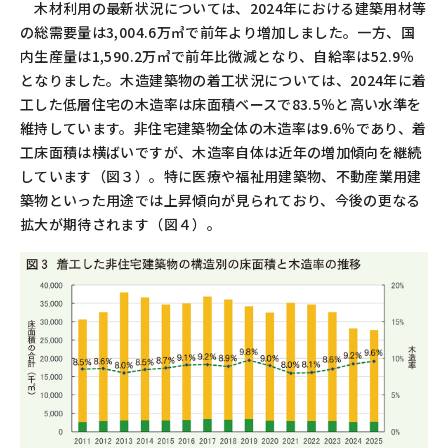
木材利用の最新状況については、
2024
年における建築用材等
の総需要量は
3,004.6
万㎥で前年より増加しました。一方、国
内生産量は
1,590.2
万㎥で前年比微減となり、自給率は
52.9
％
となりました。木造建築物の着工状況については、
2024
年に着
工した低層住宅の木造率は床面積ベースで
83.5
％と高い水準を
維持しています。非住宅建築物全体の木造率は
9.6
％であり、着
工床面積は横ばいですが、木造率自体は近年の増加傾向を継続
しています（図３）。特に医療や福祉用建築物、不動産業用建
築物といった用途では上昇傾向が見られており、今後の更なる
拡大が期待されます（図４）。