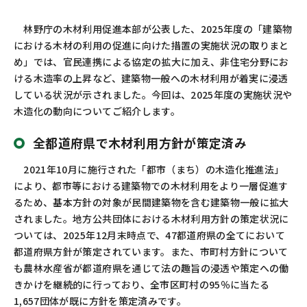
お問い合わせ
カスタマーセンター
林野庁の木材利用促進本部が公表した、
2025
年度の「建築物
における木材の利用の促進に向けた措置の実施状況の取りまと
め」では、官民連携による協定の拡大に加え、非住宅分野にお
ける木造率の上昇など、建築物一般への木材利用が着実に浸透
している状況が示されました。今回は、
2025
年度の実施状況や
木造化の動向についてご紹介します。
全都道府県で木材利用方針が策定済み
2021
年
10
月に施行された「都市（まち）の木造化推進法」
により、都市等における建築物での木材利用をより一層促進す
るため、基本方針の対象が民間建築物を含む建築物一般に拡大
されました。地方公共団体における木材利用方針の策定状況に
ついては、
2025
年
12
月末時点で、
47
都道府県の全てにおいて
都道府県方針が策定されています。また、市町村方針について
も農林水産省が都道府県を通じて法の趣旨の浸透や策定への働
きかけを継続的に行っており、全市区町村の
95
％に当たる
1,657
団体が既に方針を策定済みです。