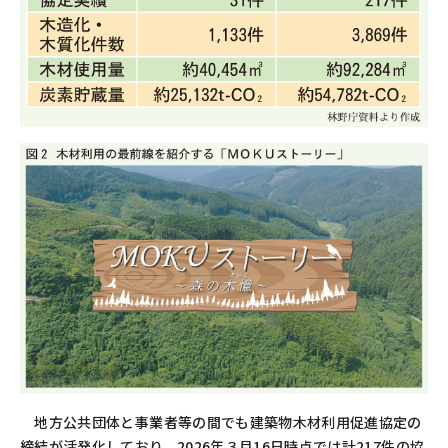
地方公共団体と事業者等の間でも建築物木材利用促進協定の
締結が活発化しており、
2026
年３月
16
日時点では計
217
件の協