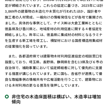
定が締結されています。これらの協定に基づき、
2025
年には計
3,869
件の建築物の木造化や木質化が行われたほか、設計者や
施工者の人材育成、一般向けの情報発信などが各地で展開され
ました。具体的な事例として、ナイス㈱は大倉工業㈱とともに
徳島県及び香川県と、地域産材の利用促進に関する４者協定を
締結しました。昨年には、徳島県に集成材の材料となるラミナ
を生産する新工場を竣工し、横架材における国産構造用集成材
の提案強化を図っています。
また、各都道府県では建築物木材利用促進協定の相談窓口を
設置しており、埼玉県、長野県、静岡県を含む
13
県及び６市の
自治体で、補助事業において協定締結者に対して優先的に支援
する措置が講じられています。更に国も、各省庁が連携して優
良な取組事例の情報共有や広報活動を行うことで、建築物にお
ける木材利用の更なる普及を後押ししています。
非住宅の木造床面積は横ばい、木造率は増加
傾向