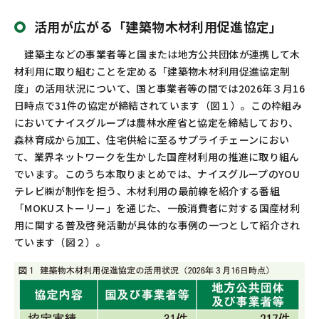
活用が広がる「建築物木材利用促進協定」
建築主などの事業者等と国または地方公共団体が連携して木
材利用に取り組むことを定める「建築物木材利用促進協定制
度」の活用状況について、国と事業者等の間では
2026
年３月
16
日時点で
31
件の協定が締結されています（図１）。この枠組み
においてナイスグループは農林水産省と協定を締結しており、
森林育成から加工、住宅供給に至るサプライチェーンにおい
て、業界ネットワークを生かした国産材利用の推進に取り組ん
でいます。このうち本取りまとめでは、ナイスグループの
YOU
テレビ㈱が制作を担う、木材利用の最前線を紹介する番組
「
MOKU
ストーリー」を通じた、一般消費者に対する国産材利
用に関する普及啓発活動が具体的な事例の一つとして紹介され
ています（図２）。