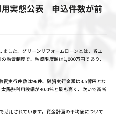
利用実態公表 申込件数が前
しました。グリーンリフォームローンとは、省エ
利の融資制度で、融資限度額は
1,000
万円であり、
融資実行件数は
96
件、融資実行金額は
3.5
億円とな
・太陽熱利用設備が
40.0
％と最も高く、次いで高断
で活用されています。資金計画の平均値について