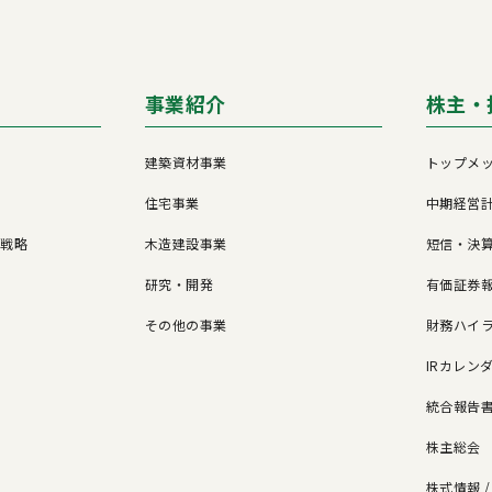
事業紹介
株主・
建築資材事業
トップメ
住宅事業
中期経営
営戦略
木造建設事業
短信・決
研究・開発
有価証券報
その他の事業
財務ハイ
IRカレン
統合報告
株主総会
株式情報 