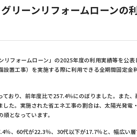
 グリーンリフォームローンの
ンリフォームローン」の
2025
年度の利用実績等を公表
備設置工事）を実施する際に利用できる全期間固定金
っており、前年度比で
257.4
％にのぼりました。また、
ました。実施された省エネ工事の割合は、太陽光発電
の順となっています。
.4
％、
60
代が
22.3
％、
30
代以下が
17.7
％と、幅広い層