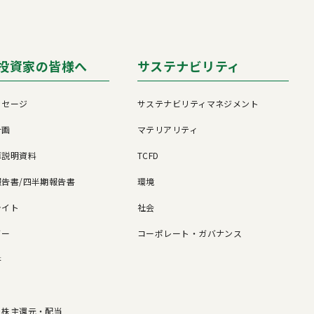
投資家の皆様へ
サステナビリティ
ッセージ
サステナビリティマネジメント
計画
マテリアリティ
算説明資料
TCFD
告書/四半期報告書
環境
ライト
社会
ダー
コーポレート・ガバナンス
書
/ 株主還元・配当