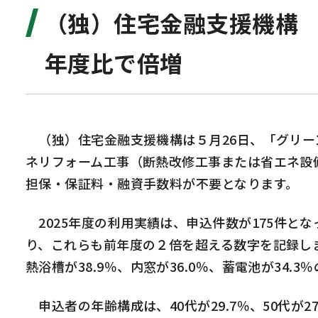
（独）住宅金融支援機構
年度比で倍増
（独）住宅金融支援機構は５月
26
日、「グリー
ネリフォーム工事（断熱改修工事または省エネ設
担保・保証料・融資手数料が不要となります。
2025
年度の利用実績は、申込件数が
175
件とな
り、これらも前年度の２倍を超える数字を記録し
熱浴槽が
38.9
％、内窓が
36.0
％、蓄電池が
34.3
％
申込者の年齢構成は、
40
代が
29.7
％、
50
代が
27