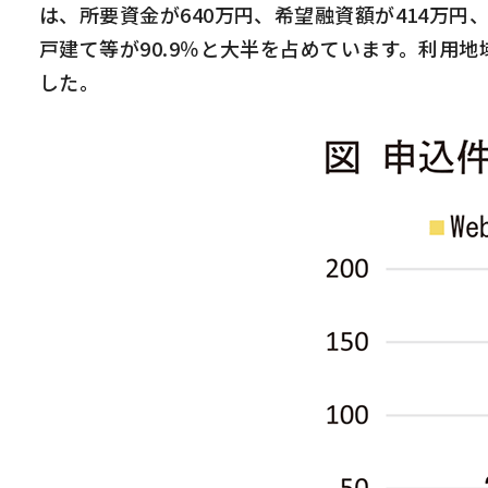
は、所要資金が
640
万円、希望融資額が
414
万円
戸建て等が
90.9
％と大半を占めています。利用地
した。