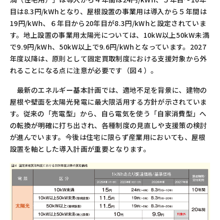
目は
8.3
円
/kWh
となり、屋根設置の事業用は導入から５年間は
19
円
/kWh
、６年目から
20
年目が
8.3
円
/kWh
と設定されていま
す。地上設置の事業用太陽光については、
10kW
以上
50kW
未満
で
9.9
円
/kWh
、
50kW
以上で
9.6
円
/kWh
となっています。
2027
年度以降は、原則として固定買取制度における支援対象から外
れることになる点に注意が必要です（図４）。
最新のエネルギー基本計画では、適地不足を背景に、建物の
屋根や壁面を太陽光発電に最大限活用する方針が示されていま
す。従来の「売電型」から、自ら電気を使う「自家消費型」へ
の転換が明確に打ち出され、各種制度の見直しや支援策の検討
が進んでいます。今後は住宅に限らず産業用においても、屋根
設置を軸とした導入計画が重要となります。