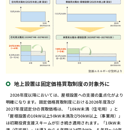
地上設置は固定価格買取制度の対象外に
2026
年度以降においては、屋根設置への支援の重点化がより
明確になります。固定価格買取制度における
2026
年度及び
2027
年度認定分の買取価格は、「
10kW
未満（住宅用）」と
「屋根設置の
10kW
以上
50kW
未満及び
50kW
以上（事業用）」
は初期投資支援スキームが引き続き適用されます。「
10kW
未
満（住宅用）」は導入から４年間は
24
円
/kWh
、５年目～
10
年