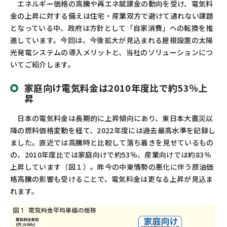
エネルギー価格の高騰や再エネ賦課金の動向を受け、電気料
お問い合わせ
カスタマーセンター
金の上昇に対する備えは住宅・産業双方で避けて通れない課題
となっている中、政府は方針として「自家消費」への転換を推
進しています。今回は、今後拡大が見込まれる屋根設置の太陽
光発電システムの導入メリットと、当社のソリューションにつ
いてご紹介します。
家庭向け電気料金は
2010
年度比で約
53
％上
昇
日本の電気料金は長期的に上昇傾向にあり、東日本大震災以
降の燃料価格変動を経て、
2022
年度には過去最高水準を記録し
ました。直近では高騰時と比較して落ち着きを見せているもの
の、
2010
年度比では家庭向けで約
53
％、産業向けでは約
83
％
上昇しています（図１）。昨今の中東情勢の悪化に伴う原油価
格高騰の影響も受けることで、電気料金は更なる上昇が見込ま
れます。