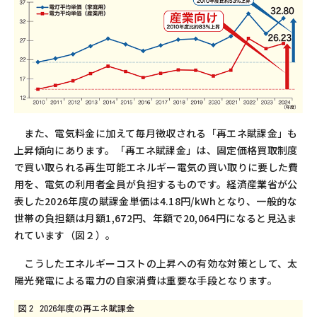
また、電気料金に加えて毎月徴収される「再エネ賦課金」も
上昇傾向にあります。「再エネ賦課金」は、固定価格買取制度
で買い取られる再生可能エネルギー電気の買い取りに要した費
用を、電気の利用者全員が負担するものです。経済産業省が公
表した
2026
年度の賦課金単価は
4.18
円
/kWh
となり、一般的な
世帯の負担額は月額
1,672
円、年額で
20,064
円になると見込ま
れています（図２）。
こうしたエネルギーコストの上昇への有効な対策として、太
陽光発電による電力の自家消費は重要な手段となります。