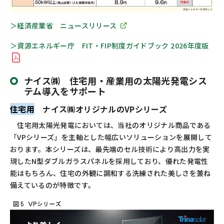
＞経済産業省 ニュースリリース
＞資源エネルギー庁
FIT
・
FIP
制度ガイドブック
2026
年度版
ナイス㈱ 住宅用・産業用の太陽光発電シス
テム導入をサポート
住宅用
ナイス㈱オリジナルのVPシリーズ
住宅用太陽光発電においては、当社のオリジナル商品である
「
VP
シリーズ」を主軸とした幅広いソリューションを展開して
おります。本シリーズは、最先端のセル技術により高出力を実
現した
N
型ダブルガラスパネルを採用しており、優れた発電性
能はもちろん、住宅の外観に調和する洗練された美しさを兼ね
備えているのが特徴です。