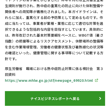
お問い合わせ
カスタマーセンター
生規則が施行され、熱中症の重篤化の防止に向けた体制整備や
関係者への周知等が義務化されました。本ガイドラインは、そ
れらに加え、重篤化する前の予防策として定めるものです。作
成に当たっては、事業者が業種・業態に応じて適切な対策を選
択できるような包括的な内容を目指すとしています。具体的に
は、昨年改訂された基本対策要綱をベースに、WBGT値（暑さ
指数）の把握等によるリスクアセスメント、休憩場所の整備等
を含む作業環境管理、労働者の健康状態及び暑熱順化の状況等
の確認といった、健康管理に関する事項等について記載する方
針です。
厚生労働省 職場における熱中症防止対策に係る検討会 第３
回資料
https://www.mhlw.go.jp/stf/newpage_69920.html
ナイスビジネスレポートへ戻る