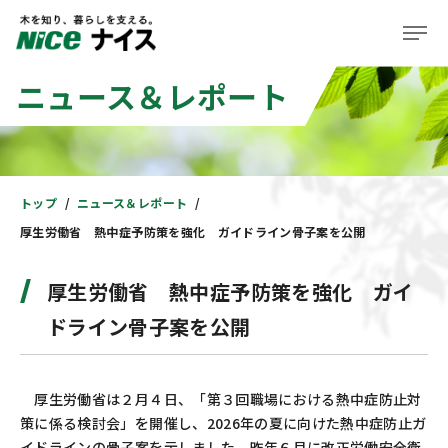
ニュース＆レポート
企業情報
事業紹介
株主・投資家の皆様へ
トップ
ニュース＆レポート
厚生労働省 熱中症予防策を強化 ガイドライン骨子案を公開
サステナビリティ
厚生労働省 熱中症予防策を強化 ガイ
ニュース＆レポート
ドライン骨子案を公開
採用情報
住まい
厚生労働省は２月４日、「第３回職場における熱中症防止対
策に係る検討会」を開催し、2026年の夏に向けた熱中症防止ガ
イドラインの骨子案を示しました。昨年６月に改正労働安全衛