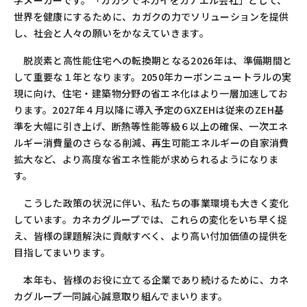
世界を健康にするために、カガクの力でソリューションを提供
し、社会と人々の願いをかなえていきます。
脱炭素と高性能住宅への転換期となる
2026
年は、準備期間と
して重要な１年となります。
2050
年カーボンニュートラルの実
現に向け、住宅・建築物分野の省エネ化はより一層加速してお
ります。
2027
年４月以降に導入予定の
GXZEH
は従来の
ZEH
基
準を大幅に引き上げ、断熱等性能等級６以上の確保、一次エネ
ルギー消費量のさらなる削減、再生可能エネルギーの自家消費
拡大など、より高度な省エネ性能が求められるようになりま
す。
こうした政策の状況に伴い、私たちの事業環境も大きく変化
しています。カネカグループでは、これらの変化をいち早く捉
え、皆様の課題解決に貢献すべく、より高い付加価値の提供を
目指してまいります。
本年も、皆様のお役に立てる企業であり続けるために、カネ
カグループ一同誠心誠意取り組んでまいります。