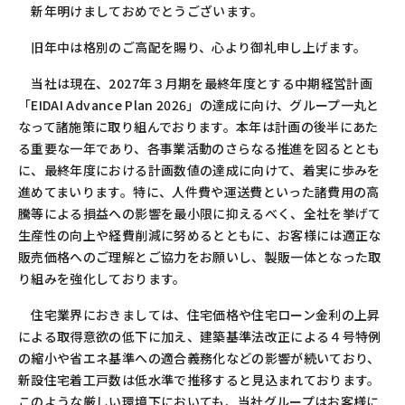
新年明けましておめでとうございます。
旧年中は格別のご高配を賜り、心より御礼申し上げます。
当社は現在、
2027
年３月期を最終年度とする中期経営計画
「
EIDAI Advance Plan 2026
」の達成に向け、グループ一丸と
なって諸施策に取り組んでおります。本年は計画の後半にあた
る重要な一年であり、各事業活動のさらなる推進を図るととも
に、最終年度における計画数値の達成に向けて、着実に歩みを
進めてまいります。特に、人件費や運送費といった諸費用の高
騰等による損益への影響を最小限に抑えるべく、全社を挙げて
生産性の向上や経費削減に努めるとともに、お客様には適正な
販売価格へのご理解とご協力をお願いし、製販一体となった取
り組みを強化しております。
住宅業界におきましては、住宅価格や住宅ローン金利の上昇
による取得意欲の低下に加え、建築基準法改正による４号特例
の縮小や省エネ基準への適合義務化などの影響が続いており、
新設住宅着工戸数は低水準で推移すると見込まれております。
このような厳しい環境下においても、当社グループはお客様に