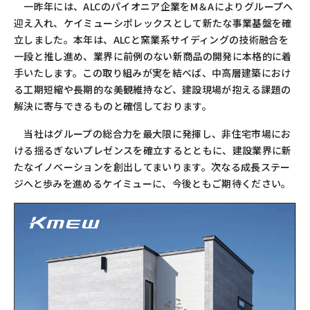
一昨年には、
ALC
のパイオニア企業を
M
＆
A
によりグループへ
迎え入れ、ケイミューシポレックスとして新たな事業基盤を確
立しました。本年は、
ALC
と窯業系サイディングの技術融合を
一段と推し進め、業界に前例のない新商品の開発に本格的に着
手いたします。この取り組みが実を結べば、中高層建築におけ
る工期短縮や長期的な美観維持など、建設現場が抱える課題の
解決に寄与できるものと確信しております。
当社はグループの総合力を最大限に発揮し、非住宅市場にお
ける揺るぎないプレゼンスを確立するとともに、建設業界に新
たなイノベーションを創出してまいります。次なる成長ステー
ジへと歩みを進めるケイミューに、今後ともご期待ください。