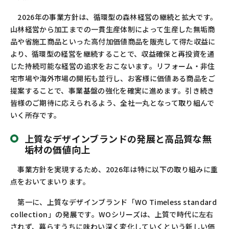
2026
年の事業方針は、循環型の森林経営の継続と拡大です。
山林経営から加工までの一貫生産体制によって生産した無垢商
品や省施工商品といった高付加価値商品を販売して得た収益に
より、循環型の経営を継続することで、収益確保と再投資を通
じた持続可能な経営の追求をおこないます。リフォーム・非住
宅市場や海外市場の開拓も並行し、お客様に価値ある商品をご
提案することで、事業基盤の強化を確実に進めます。引き続き
皆様のご期待に応えられるよう、全社一丸となって取り組んで
いく所存です。
上質なデザインブランドの発展と高品質な無
垢材の価値向上
事業方針を実現するため、
2026
年は特に以下の取り組みに重
点をおいてまいります。
第一に、上質なデザインブランド「
WO Timeless standard
collection
」の発展です。
WO
シリーズは、上質で時代に左右
されず、暮らすうちに味わい深く変化していくという新しい価