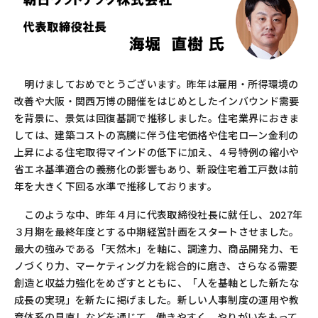
明けましておめでとうございます。昨年は雇用・所得環境の
改善や大阪・関西万博の開催をはじめとしたインバウンド需要
を背景に、景気は回復基調で推移しました。住宅業界におきま
しては、建築コストの高騰に伴う住宅価格や住宅ローン金利の
上昇による住宅取得マインドの低下に加え、４号特例の縮小や
省エネ基準適合の義務化の影響もあり、新設住宅着工戸数は前
年を大きく下回る水準で推移しております。
このような中、昨年４月に代表取締役社長に就任し、2027年
３月期を最終年度とする中期経営計画をスタートさせました。
最大の強みである「天然木」を軸に、調達力、商品開発力、モ
ノづくり力、マーケティング力を総合的に磨き、さらなる需要
創造と収益力強化をめざすとともに、「人を基軸とした新たな
成長の実現」を新たに掲げました。新しい人事制度の運用や教
育体系の見直しなどを通じて、働きやすく、やりがいをもって