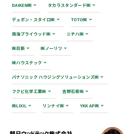
DAIKEN㈱
タカラスタンダード㈱
デュポン・スタイロ㈱
TOTO㈱
南海プライウッド㈱
ニチハ㈱
㈱日新
㈱ノーリツ
㈱ハウステック
パナソニック ハウジングソリューションズ㈱
フクビ化学工業㈱
吉野石膏㈱
㈱LIXIL
リンナイ㈱
YKK AP㈱