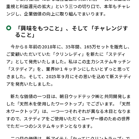
重視と利益還元の拡大」という三つの切り口で、本年もチャレ
ンジし、企業価値の向上に取り組んでまいります。
「興味をもつこと」、そして「チャレンジす
ること」
今から８年前の
2018
年に、
35
年間、
165
万セットを販売し、
ご愛顧いただいていた「クリンレディ」を新たに「ステディ
ア」として発売いたしました。私はこの主力システムキッチン
「ステディア」を、業界
№
１キッチンにしたいとずっと思って
きました。そして、
2025
年９月にその思いを込めて新ステディ
アを発売いたしました。
新たな価値の一つ目は、朝日ウッドテック㈱と共同開発しま
した「天然木を使用したワークトップ」でございます。「天然
木ワークトップ」は、一つ一つそれぞれが異なる木目となりま
すので、ステディアをご使用いただくユーザー様のための世界
でただ一つのシステムキッチンとなります。
二つ目の価値は、新アイテム「かってにクリントラップ」で