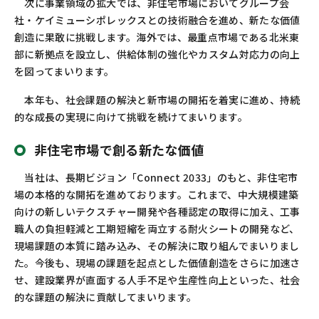
次に事業領域の拡大では、非住宅市場においてグループ会
社・ケイミューシポレックスとの技術融合を進め、新たな価値
創造に果敢に挑戦します。海外では、最重点市場である北米東
部に新拠点を設立し、供給体制の強化やカスタム対応力の向上
を図ってまいります。
本年も、社会課題の解決と新市場の開拓を着実に進め、持続
的な成長の実現に向けて挑戦を続けてまいります。
非住宅市場で創る新たな価値
当社は、長期ビジョン「
Connect 2033
」のもと、非住宅市
場の本格的な開拓を進めております。これまで、中大規模建築
向けの新しいテクスチャー開発や各種認定の取得に加え、工事
職人の負担軽減と工期短縮を両立する耐火シートの開発など、
現場課題の本質に踏み込み、その解決に取り組んでまいりまし
た。今後も、現場の課題を起点とした価値創造をさらに加速さ
せ、建設業界が直面する人手不足や生産性向上といった、社会
的な課題の解決に貢献してまいります。