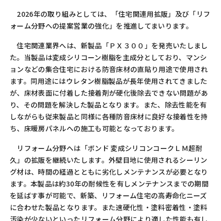
2026
年の取り組みとしては、「住宅関連用拡販」及び「リフ
ォーム分野への提案営業の強化」を推進してまいります。
住宅関連業界へは、新製品「ＰＸ３００」を発売いたしまし
た。当製品は変成シリコーン樹脂を主成分としており、マンシ
ョンなどの集合住宅における防音床材の直貼り用途で使用され
ます。同用途にはウレタン樹脂製品が長年使用されてきました
が、床材表面に付着した接着剤が硬化後除去できない問題があ
り、その問題を解決した製品となります。また、除去性能を有
しながらも従来製品と同様に各種防音床材に良好な接着性を持
ち、床暖房パネルへの施工も可能となっております。
リフォーム分野へは「ボンド 変成シリコンコークＬＭ超耐
久」の拡販を継続いたします。外壁目地に使用されるシーリン
グ材は、時間の経過とともに劣化しメンテナンスが必要となり
ます。本製品は約
30
年の耐候性を有しメンテナンスまでの期間
を延ばす事が可能で、新築、リフォーム住宅の高寿命化ニーズ
に合わせた製品となります。また速硬化性・塗料密着性・塗料
汚染が少ないといったリフォーム分野により適した性能も有し