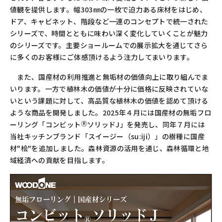
値観を提供します。幅
303
㎜の一枚で迫力ある床材をはじめ、
ドア、キャビネット、階段など一連のコンセプトで統一された
シリーズで、時間とともに味わい深く変化していくことが魅力
のシリーズです。主要ショールームでの展示拡大を通じてさら
に多くのお客様にご体感頂けるよう注力してまいります。
また、国産材の利用推進と無垢材の価値向上に取り組んでま
いります。一方で植林木の価値が十分に価格に反映されていな
いという課題に対して、高品質な植林木の価値を認めて頂ける
ような商品を開発しました。
2025
年４月には国産材の無垢フロ
Ⓡ
ーリング「コンビット
ソリッド
J
」を発売し、同年７月には
当社キッチンブランド「スイージー（
su:iji
）」の樹種に国産
材
"
桧
"
を追加しました。森林資源の活用を通じ、森林循環と地
域経済への貢献を目指します。