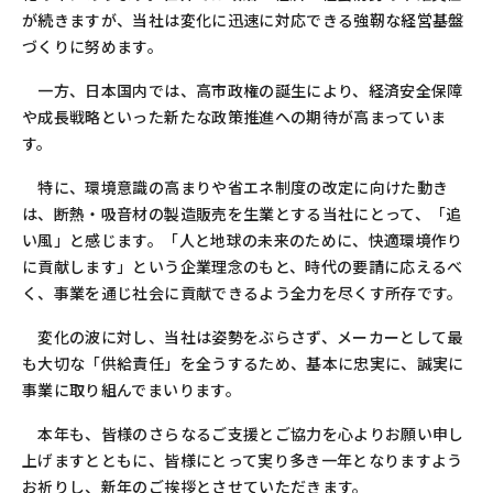
が続きますが、当社は変化に迅速に対応できる強靭な経営基盤
づくりに努めます。
一方、日本国内では、高市政権の誕生により、経済安全保障
や成長戦略といった新たな政策推進への期待が高まっていま
す。
特に、環境意識の高まりや省エネ制度の改定に向けた動き
は、断熱・吸音材の製造販売を生業とする当社にとって、「追
い風」と感じます。「人と地球の未来のために、快適環境作り
に貢献します」という企業理念のもと、時代の要請に応えるべ
く、事業を通じ社会に貢献できるよう全力を尽くす所存です。
変化の波に対し、当社は姿勢をぶらさず、メーカーとして最
も大切な「供給責任」を全うするため、基本に忠実に、誠実に
事業に取り組んでまいります。
本年も、皆様のさらなるご支援とご協力を心よりお願い申し
上げますとともに、皆様にとって実り多き一年となりますよう
お祈りし、新年のご挨拶とさせていただきます。