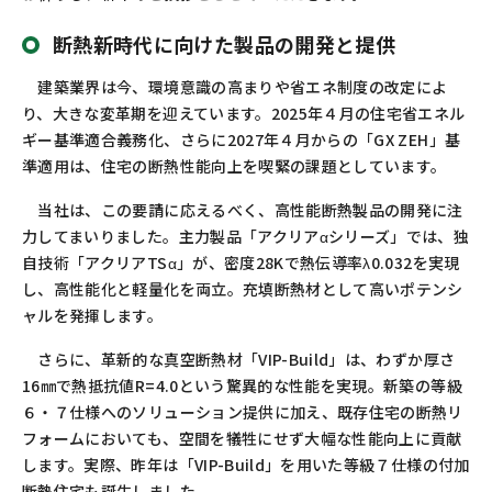
断熱新時代に向けた製品の開発と提供
建築業界は今、環境意識の高まりや省エネ制度の改定によ
り、大きな変革期を迎えています。2025年４月の住宅省エネル
ギー基準適合義務化、さらに2027年４月からの「GX ZEH」基
準適用は、住宅の断熱性能向上を喫緊の課題としています。
当社は、この要請に応えるべく、高性能断熱製品の開発に注
力してまいりました。主力製品「アクリアαシリーズ」では、独
自技術「アクリアTSα」が、密度28Kで熱伝導率λ0.032を実現
し、高性能化と軽量化を両立。充填断熱材として高いポテンシ
ャルを発揮します。
さらに、革新的な真空断熱材「VIP-Build」は、わずか厚さ
16㎜で熱抵抗値R=4.0という驚異的な性能を実現。新築の等級
６・７仕様へのソリューション提供に加え、既存住宅の断熱リ
フォームにおいても、空間を犠牲にせず大幅な性能向上に貢献
します。実際、昨年は「VIP-Build」を用いた等級７仕様の付加
断熱住宅も誕生しました。