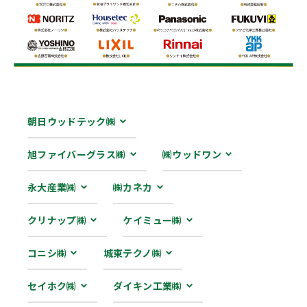
朝日ウッドテック㈱
旭ファイバーグラス㈱
㈱ウッドワン
永大産業㈱
㈱カネカ
クリナップ㈱
ケイミュー㈱
コニシ㈱
城東テクノ㈱
セイホク㈱
ダイキン工業㈱