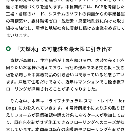
働ける職場づくりを進めます。中長期的には、BCPを考慮した
工場・倉庫のハード、システムのソフトの両面からの事業基盤
の再構築や、森林破壊ゼロ・脱炭素・廃棄物削減に向けた取り
組みも強化し、環境と地域社会に貢献し続ける企業をめざして
まいります。
「天然木」の可能性を最大限に引き出す
資材が高騰し、住宅価格が上昇を続ける中、内装で差別化を
図りたいお客様が増えており、当社の強みである突き板・挽き
板を活用した中高級商品の引き合いは高まっていると感じてい
ます。戸建て住宅だけでなく、近年はマンションでも挽き板フ
ローリングが採用されることが多くなりました。
そんな中、本年は「ライブナチュラル スマートレイヤー for
Dog」に力を入れていきます。４号特例縮小により床の貼り替
えリフォームが建築確認申請の対象になるケースが増加してお
り、既存床を剥がさず施工できるフローリングへのニーズが拡
大しています。本商品は既存の床暖房やフローリングを剥がさ