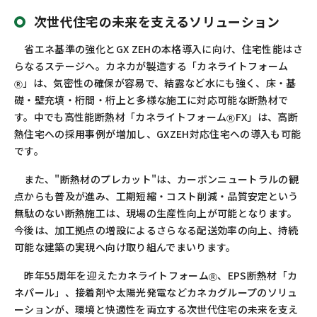
次世代住宅の未来を支えるソリューション
省エネ基準の強化と
GX ZEH
の本格導入に向け、住宅性能はさ
らなるステージへ。カネカが製造する「カネライトフォーム
」は、気密性の確保が容易で、結露など水にも強く、床・基
Ⓡ
礎・壁充填・桁間・桁上と多様な施工に対応可能な断熱材で
す。中でも高性能断熱材「カネライトフォーム
FX
」は、高断
Ⓡ
熱住宅への採用事例が増加し、
GXZEH
対応住宅への導入も可能
です。
また、"断熱材のプレカット"は、カーボンニュートラルの観
点からも普及が進み、工期短縮・コスト削減・品質安定という
無駄のない断熱施工は、現場の生産性向上が可能となります。
今後は、加工拠点の増設によるさらなる配送効率の向上、持続
可能な建築の実現へ向け取り組んでまいります。
昨年
55
周年を迎えたカネライトフォーム
、
EPS
断熱材「カ
Ⓡ
ネパール」、接着剤や太陽光発電などカネカグループのソリュ
ーションが、環境と快適性を両立する次世代住宅の未来を支え