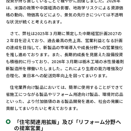
投資が持ち直していることで緩やかに回復しました。
2026
年
は、米国の政策や中国経済の影響、地政学リスクによる資源価
格の動向、物価高などにより、景気の先行きについては不透明
な状況が続くと考えられます。
さて、弊社は
2025
年３月期に策定した中期経営計画
2027
の
２年目を迎えており、過去最高の売上高、営業利益となる計画
の達成を目指して、新製品の市場導入や成長分野への営業強化
を推し進めております。また、長期的成長を見据えた設備投資
も積極的に行っており、
2026
年３月期は栃木工場の水性接着剤
新製造所を稼働いたしました。これにより生産の能力増強及び
合理化、東日本への配送効率向上を図ってまいります。
住宅業界向け製品においては、簡単に使用することができて
省施工につながる製品やリフォーム用途向け製品、環境対応品
といった、より付加価値のある製品開発を進め、社会の発展に
貢献してまいりたいと考えております。
「住宅関連用拡販」及び「リフォーム分野へ
の提案営業」