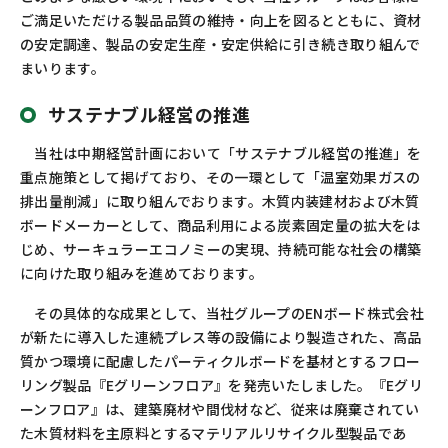
ご満足いただける製品品質の維持・向上を図るとともに、資材
の安定調達、製品の安定生産・安定供給に引き続き取り組んで
まいります。
サステナブル経営の推進
当社は中期経営計画において「サステナブル経営の推進」を
重点施策として掲げており、その一環として「温室効果ガスの
排出量削減」に取り組んでおります。木質内装建材および木質
ボードメーカーとして、商品利用による炭素固定量の拡大をは
じめ、サーキュラーエコノミーの実現、持続可能な社会の構築
に向けた取り組みを進めております。
その具体的な成果として、当社グループの
EN
ボード株式会社
が新たに導入した連続プレス等の設備により製造された、高品
質かつ環境に配慮したパーティクルボードを基材とするフロー
リング製品『
E
グリーンフロア』を発売いたしました。『
E
グリ
ーンフロア』は、建築廃材や間伐材など、従来は廃棄されてい
た木質材料を主原料とするマテリアルリサイクル型製品であ