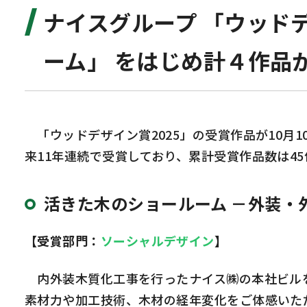
ナイスグループ 「ウッドデ
ーム」 をはじめ計４作品
「ウッドデザイン賞
2025
」の受賞作品が
10
月
1
来
11
年連続で受賞しており、累計受賞作品数は
45
活きた木のショールーム －外装・
【受賞部門：
ソーシャルデザイン
】
内外装木質化工事を行ったナイス㈱の本社ビルを
素材力や加工技術、木材の経年変化をご体感いた