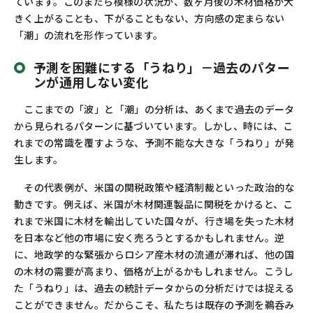
ています。このまだら模様の状況が、数ヶ月後の木材価格が大
きく上がることも、下がることもない、方向感の定まらない
「潮」の流れを形作っています。
予測を困難にする「うねり」－過去のパター
ンが通用しない変化
ここまでの「波」と「潮」の分析は、あくまで過去のデータ
から見られるパターンに基づいています。しかし、時には、こ
れまでの常識を覆すような、予測不能な大きな「うねり」が発
生します。
その代表例が、米国の関税政策や経済制裁といった政治的な
動きです。例えば、米国が木材関連製品に関税をかけると、こ
れまで米国に木材を輸出していた国々が、行き場を失った木材
を日本など他の市場に安く売ろうとするかもしれません。逆
に、地政学的な緊張からロシア産木材の流通が滞れば、他の国
の木材の需要が高まり、価格が上がるかもしれません。こうし
た「うねり」は、過去の統計データからの分析だけでは捉える
ことができません。だからこそ、私たちは既存の予測を鵜呑み