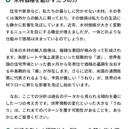
住宅や家具など、私たちの暮らしに欠かせない木材。その多
くは海外からの輸入に頼っており、その価格は私たちの生活に
も静かに影響を及ぼしています。近年、木材価格が大きく変動
するニュースを目にする機会が増えましたが、一体どのような
仕組みで価格は決まっているのでしょうか。
日本の木材の輸入価格は、複雑な要因が絡み合って形成され
ます。為替レートや海上運賃といった短期的な「波」、世界各
国の住宅市場といった数ヶ月から年単位で価格の基調を左右す
る中長期的な「潮」が存在します。さらに近年、米国の通商政
策に代表されるような、予測が難しい「うねり」が、世界の木
材フローに新たな影響を及ぼし始めています。
なお、ここでの分析は過去のデータから見られる傾向を基に
した一つの考え方です。世界情勢の変化といった大きな「うね
り」は、これまでのパターンを覆す可能性があることを、あら
かじめご留意ください。