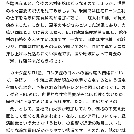
を踏まえると、今後の木材価格はどうなるのでしょうか。世界
の木材需要の現状を見てみましょう。米国では住宅ローン金利
の低下を背景に売買契約が増加に転じ、「底入れの芽」が見え
始めました。しかし、雇用の伸び悩みといった逆風もあり、力
強い回復とまでは言えません。EUは建設生産が持ち直し、欧州
材の価格を支えやすい環境です。一方で、日本は住宅着工の減
少が、中国は住宅販売の低迷が続いており、住宅主導の大幅な
押し上げは見込みにくい状況です。国や地域によって需要の
「潮」は強弱まだら模様です。
カナダ産やEU産、ロシア産の日本への製材輸入価格につい
て、為替レートや海上運賃が現在の水準で安定するという仮定
を置いた場合、予想される価格トレンドは図１の通りです。カ
ナダ産・EU産は、世界的な住宅需要がそれほど強くないため、
緩やかに下落すると考えられます。ただし、供給サイドの
「潮」として、産地で山火事が増加しており、価格の下支え要
因として働くと見込まれます。なお、ロシア産については、経
済制裁という大きな「うねり」の影響で通常の取引コストに
様々な追加費用がかかりやすい状況です。そのため、他の地域