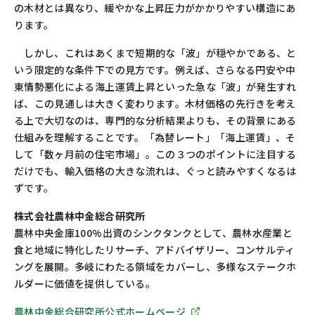
の木材とは異なり、緩やかな上昇圧力がかかりやすい構造にあ
ります。
しかし、これはあくまで短期的な「波」が穏やかである、と
いう限定的な条件下での見方です。例えば、さらなる円安や中
東情勢悪化による海上運賃上昇といった急な「波」が発生すれ
ば、この見通しは大きく変わります。木材価格の先行きを考え
る上で大切なのは、専門的な分析結果よりも、その背景にある
仕組みを理解することです。「為替レート」「海上運賃」、そ
して「数ヶ月前の住宅市場」。この３つのポイントに注目する
だけでも、輸入価格の大きな流れは、ぐっと読みやすくなるは
ずです。
株式会社農林中金総合研究所
農林中央金庫100%出資のシンクタンクとして、農林水産業と
食と地域に特化したリサーチ、アドバイザリー、コンサルティ
ングを展開。多岐にわたる領域をカバーし、多様なステークホ
ルダーに価値を提供している。
農林中金総合研究所公式ホームページ