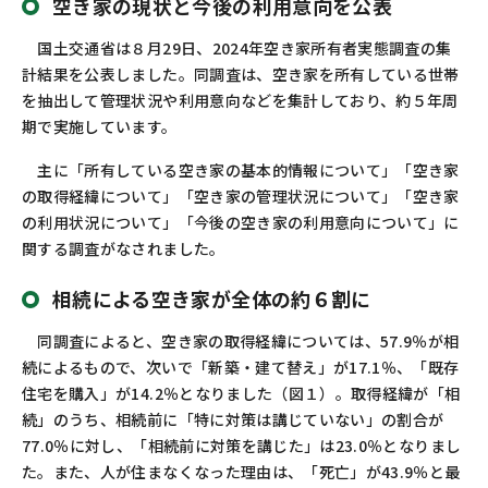
空き家の現状と今後の利用意向を公表
お問い合わせ
カスタマーセンター
国土交通省は８月29日、2024年空き家所有者実態調査の集
計結果を公表しました。同調査は、空き家を所有している世帯
を抽出して管理状況や利用意向などを集計しており、約５年周
期で実施しています。
主に「所有している空き家の基本的情報について」「空き家
の取得経緯について」「空き家の管理状況について」「空き家
の利用状況について」「今後の空き家の利用意向について」に
関する調査がなされました。
相続による空き家が全体の約６割に
同調査によると、空き家の取得経緯については、57.9％が相
続によるもので、次いで「新築・建て替え」が17.1％、「既存
住宅を購入」が14.2％となりました（図１）。取得経緯が「相
続」のうち、相続前に「特に対策は講じていない」の割合が
77.0％に対し、「相続前に対策を講じた」は23.0％となりまし
た。また、人が住まなくなった理由は、「死亡」が43.9％と最