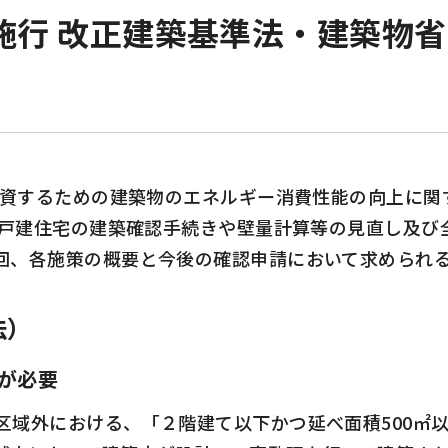
月施行 改正建築基準法・建築物
資するための建築物のエネルギー消費性能の向上に関
戸建住宅の建築確認手続きや壁量計算等の見直し及び
回、各施策の概要と今後の確認申請において求められ
法）
が必要
区域外における、「２階建て以下かつ延べ面積
500
㎡