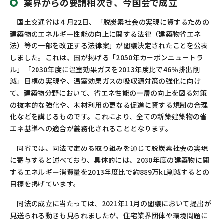
業界からの要請相次ぎ、今国会で成立
お問い合わせ
カスタマーセンター
国土交通省は４月22日、「脱炭素社会の実現に資するための
建築物のエネルギー性能の向上に関する法律（建築物省エネ
法）等の一部を改正する法律案」が閣議決定されたことを公表
しました。これは、国が掲げる「2050年カーボンニュートラ
ル」「2030年度に温室効果ガスを2013年度比で46％排出削
減」目標の実現や、温室効果ガスの吸収源対策の強化に向け
て、建築物分野において、省エネ性能の一層の向上を図る対策
の抜本的な強化や、木材利用の更なる促進に資する規制の合理
化などを講じるものです。これにより、全ての新築建築物の省
エネ基準への適合が義務化されることとなります。
同省では、同法で定める取り組みを通じて脱炭素社会の実現
に寄与すると述べており、具体的には、2030年度の建築物に関
するエネルギー消費量を2013年度比で約889万kL削減するとの
目標を掲げています。
同法の成立に当たっては、2021年11月の閣議において提出が
見送られる動きも見られましたが、住宅業界団体や環境問題に