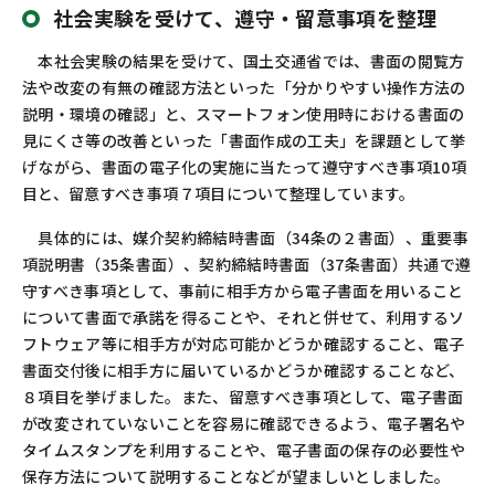
社会実験を受けて、遵守・留意事項を整理
本社会実験の結果を受けて、国土交通省では、書面の閲覧方
法や改変の有無の確認方法といった「分かりやすい操作方法の
説明・環境の確認」と、スマートフォン使用時における書面の
見にくさ等の改善といった「書面作成の工夫」を課題として挙
げながら、書面の電子化の実施に当たって遵守すべき事項10項
目と、留意すべき事項７項目について整理しています。
具体的には、媒介契約締結時書面（34条の２書面）、重要事
項説明書（35条書面）、契約締結時書面（37条書面）共通で遵
守すべき事項として、事前に相手方から電子書面を用いること
について書面で承諾を得ることや、それと併せて、利用するソ
フトウェア等に相手方が対応可能かどうか確認すること、電子
書面交付後に相手方に届いているかどうか確認することなど、
８項目を挙げました。また、留意すべき事項として、電子書面
が改変されていないことを容易に確認できるよう、電子署名や
タイムスタンプを利用することや、電子書面の保存の必要性や
保存方法について説明することなどが望ましいとしました。