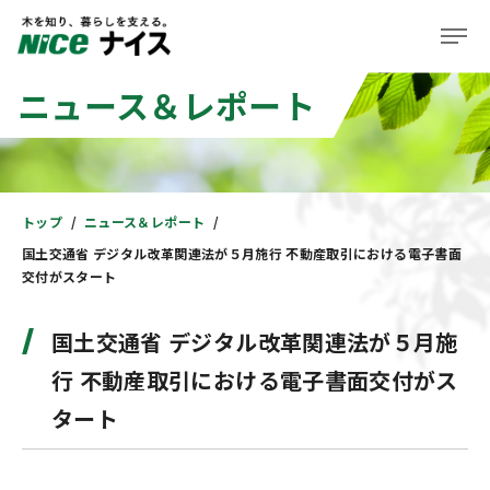
ニュース＆レポート
企業情報
事業紹介
株主・投資家の皆様へ
トップ
ニュース＆レポート
国土交通省 デジタル改革関連法が５月施行 不動産取引における電子書面
サステナビリティ
交付がスタート
ニュース＆レポート
国土交通省 デジタル改革関連法が５月施
採用情報
行 不動産取引における電子書面交付がス
タート
住まい