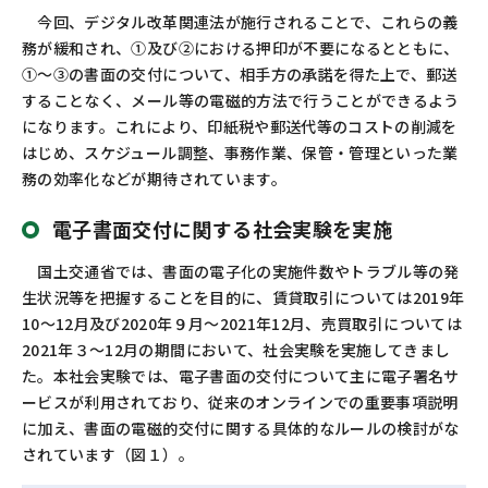
今回、デジタル改革関連法が施行されることで、これらの義
務が緩和され、①及び②における押印が不要になるとともに、
①～③の書面の交付について、相手方の承諾を得た上で、郵送
することなく、メール等の電磁的方法で行うことができるよう
になります。これにより、印紙税や郵送代等のコストの削減を
はじめ、スケジュール調整、事務作業、保管・管理といった業
務の効率化などが期待されています。
電子書面交付に関する社会実験を実施
国土交通省では、書面の電子化の実施件数やトラブル等の発
生状況等を把握することを目的に、賃貸取引については2019年
10～12月及び2020年９月～2021年12月、売買取引については
2021年３～12月の期間において、社会実験を実施してきまし
た。本社会実験では、電子書面の交付について主に電子署名サ
ービスが利用されており、従来のオンラインでの重要事項説明
に加え、書面の電磁的交付に関する具体的なルールの検討がな
されています（図１）。