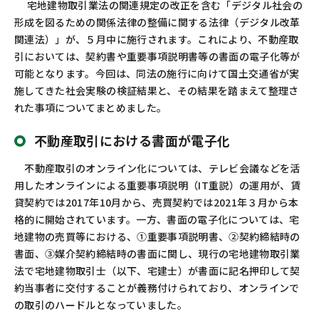
宅地建物取引業法の関連規定の改正を含む「デジタル社会の
お問い合わせ
カスタマーセンター
形成を図るための関係法律の整備に関する法律（デジタル改革
関連法）」が、５月中に施行されます。これにより、不動産取
引においては、契約書や重要事項説明書等の書面の電子化等が
可能となります。今回は、同法の施行に向けて国土交通省が実
施してきた社会実験の検証結果と、その結果を踏まえて整理さ
れた事項についてまとめました。
不動産取引における書面が電子化
不動産取引のオンライン化については、テレビ会議などを活
用したオンラインによる重要事項説明（IT重説）の運用が、賃
貸契約では2017年10月から、売買契約では2021年３月から本
格的に開始されています。一方、書面の電子化については、宅
地建物の売買等における、①重要事項説明書、②契約締結時の
書面、③媒介契約締結時の書面に関し、現行の宅地建物取引業
法で宅地建物取引士（以下、宅建士）が書面に記名押印して契
約当事者に交付することが義務付けられており、オンラインで
の取引のハードルとなっていました。