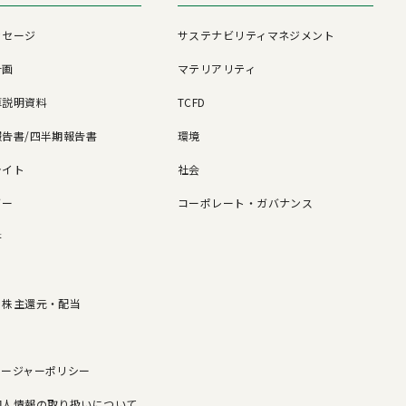
ッセージ
サステナビリティマネジメント
計画
マテリアリティ
算説明資料
TCFD
告書/四半期報告書
環境
ライト
社会
ダー
コーポレート・ガバナンス
書
/ 株主還元・配当
ロージャーポリシー
個人情報の取り扱いについて