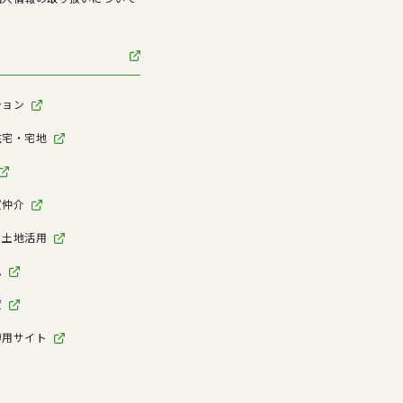
ション
住宅・宅地
買仲介
・土地活用
ム
資
専用サイト