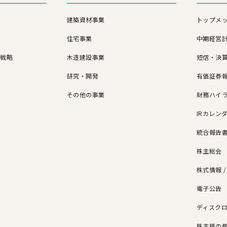
建築資材事業
トップメ
住宅事業
中期経営
営戦略
木造建設事業
短信・決
研究・開発
有価証券報
その他の事業
財務ハイ
IRカレン
統合報告
株主総会
株式情報 
電子公告
ド
ディスク
株主様の